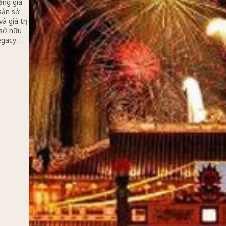
 cùng sự
Square
 tâm