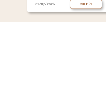
01/07/2026
CHI TIẾT
Trang 1 / 2
HUE LEGACY RESIDENCE
CONTACT US
ĐỊA CHỈ:
GIỚI THIỆU
38 Hồ Đắc Di, An Cựu, 
VỊ TRÍ
HOTLINE: