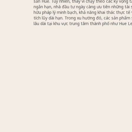
tầng được đầu tư mạnh, du lịch tăng trưởng trở lại
xuất hiện của nhiều dự án quy mô lớn như Capital 
Đà Nẵng, Newtown Diamond Đà Nẵng… trở thành
điểm thu hút dòng vốn đầu tư hiện nay.