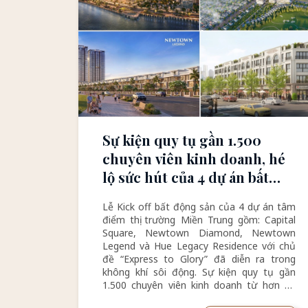
Sự kiện quy tụ gần 1.500
chuyên viên kinh doanh, hé
lộ sức hút của 4 dự án bất
động sản siêu hấp dẫn tại
Lễ Kick off bất động sản của 4 dự án tâm
miền Trung
điểm thị trường Miền Trung gồm: Capital
Square, Newtown Diamond, Newtown
Legend và Hue Legacy Residence với chủ
đề “Express to Glory” đã diễn ra trong
không khí sôi động. Sự kiện quy tụ gần
1.500 chuyên viên kinh doanh từ hơn 40
đơn vị phân phối uy tín hàng đầu thị trường.