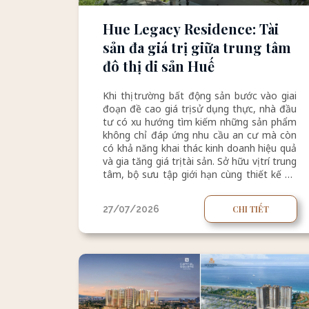
Hue Legacy Residence: Tài
sản đa giá trị giữa trung tâm
đô thị di sản Huế
Khi thị trường bất động sản bước vào giai
đoạn đề cao giá trị sử dụng thực, nhà đầu
tư có xu hướng tìm kiếm những sản phẩm
không chỉ đáp ứng nhu cầu an cư mà còn
có khả năng khai thác kinh doanh hiệu quả
và gia tăng giá trị tài sản. Sở hữu vị trí trung
tâm, bộ sưu tập giới hạn cùng thiết kế đa
công năng và không gian sống đẳng cấp,
Hue Legacy Residence kiến tạo một tài
27/07/2026
CHI TIẾT
sản hội tụ trọn vẹn ba giá trị "an cư – sinh
tài – tích sản".