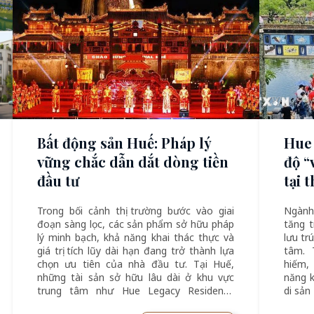
Bất động sản Huế: Pháp lý
Hue 
vững chắc dẫn dắt dòng tiền
độ “
đầu tư
tại 
Trong bối cảnh thị trường bước vào giai
Ngành
đoạn sàng lọc, các sản phẩm sở hữu pháp
tăng 
lý minh bạch, khả năng khai thác thực và
lưu tr
giá trị tích lũy dài hạn đang trở thành lựa
tâm. 
chọn ưu tiên của nhà đầu tư. Tại Huế,
hiếm, 
những tài sản sở hữu lâu dài ở khu vực
năng k
trung tâm như Hue Legacy Residence
di sản
đang hưởng lợi từ xu hướng dịch chuyển
thành 