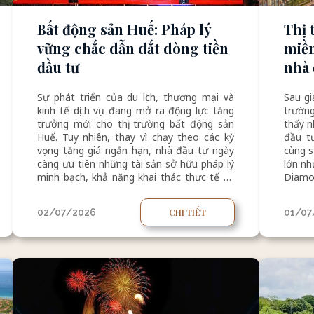
Bất động sản Huế: Pháp lý
Thị 
vững chắc dẫn dắt dòng tiền
miền
đầu tư
nhà đầu tư 
cực,
Sự phát triển của du lịch, thương mại và
Sau gi
kinh tế dịch vụ đang mở ra động lực tăng
trườn
trưởng mới cho thị trường bất động sản
thấy n
Huế. Tuy nhiên, thay vì chạy theo các kỳ
đầu tư
vọng tăng giá ngắn hạn, nhà đầu tư ngày
cùng s
càng ưu tiên những tài sản sở hữu pháp lý
lớn n
minh bạch, khả năng khai thác thực tế và
Diamo
giá trị tích lũy dài hạn. Trong xu hướng đó,
thu hú
các sản phẩm sở hữu lâu dài tại khu vực
02/07/2026
CHI TIẾT
01/07
trung tâm thành phố như Hue Legacy
Residence đang thu hút sự quan tâm của
thị trường.