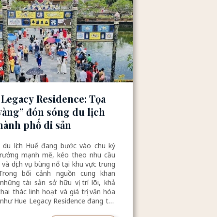
Legacy Residence: Tọa
vàng” đón sóng du lịch
thành phố di sản
 du lịch Huế đang bước vào chu kỳ
trưởng mạnh mẽ, kéo theo nhu cầu
ú và dịch vụ bùng nổ tại khu vực trung
Trong bối cảnh nguồn cung khan
những tài sản sở hữu vị trí lõi, khả
hai thác linh hoạt và giá trị văn hóa
 như Hue Legacy Residence đang trở
lựa chọn chiến lược của giới đầu tư.