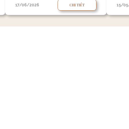
này.
17/06/2026
CHI TIẾT
15/05
XEM THÊM
REGISTER YOUR INTEREST
Để tìm hiểu thông tin chi tiết, quý khách vui lòng để 
hệ với quý khách trong thời gian sớm nhất.
Thành phố Huế.