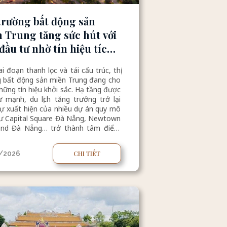
trường bất động sản
 Trung tăng sức hút với
nhờ tín hiệu tích
 sản phẩm đa dạng
ai đoạn thanh lọc và tái cấu trúc, thị
g bất động sản miền Trung đang cho
hững tín hiệu khởi sắc. Hạ tầng được
 mạnh, du lịch tăng trưởng trở lại
ự xuất hiện của nhiều dự án quy mô
hư Capital Square Đà Nẵng, Newtown
nd Đà Nẵng… trở thành tâm điểm
t dòng vốn đầu tư hiện nay.
/2026
CHI TIẾT